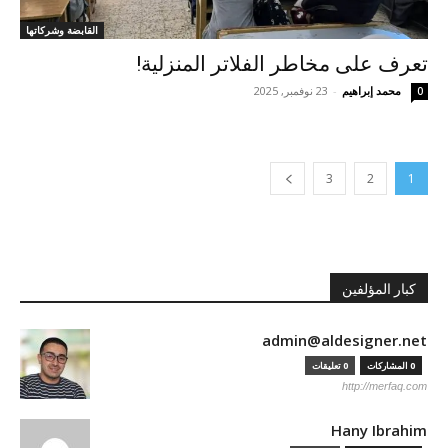
القابضة وشركاتها
تعرف على مخاطر الفلاتر المنزلية!
محمد إبراهيم
-
23 نوفمبر, 2025
0
3
2
1
كبار المؤلفين
admin@aldesigner.net
0 المشاركات
0 تعليقات
http://merfaq.com
Hany Ibrahim