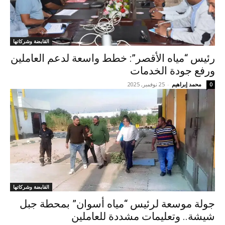
القابضة وشركاتها
رئيس “مياه الأقصر”: خطط واسعة لدعم العاملين
ورفع جودة الخدمات
محمد إبراهيم
-
25 نوفمبر, 2025
0
القابضة وشركاتها
جولة موسعة لرئيس “مياه أسوان” بمحطة جبل
شيشة.. وتعليمات مشددة للعاملين