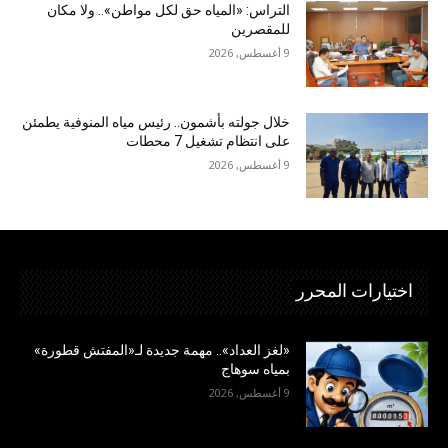
التراس: «المياه حق لكل مواطن».. ولا مكان
للمقصرين
9 أغسطس, 2026
خلال جولته بأشمون.. رئيس مياه المنوفية يطمئن
على انتظام تشغيل 7 محطات
9 أغسطس, 2026
اختيارات المحرر
«لغز العداد».. مهمة جديدة لـ«المفتش قطورة»
بمياه سوهاج
9 أغسطس, 2026