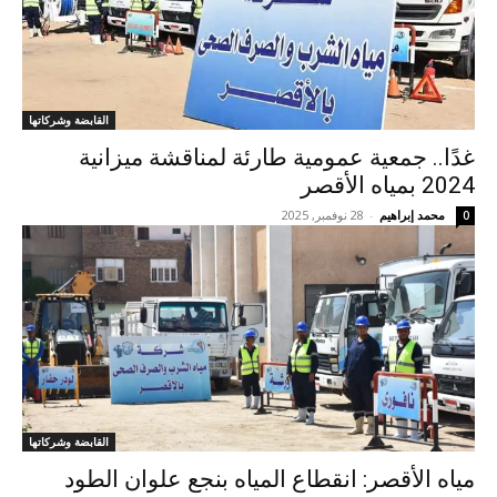
القابضة وشركاتها
غدًا.. جمعية عمومية طارئة لمناقشة ميزانية
2024 بمياه الأقصر
محمد إبراهيم
-
28 نوفمبر, 2025
0
القابضة وشركاتها
مياه الأقصر: انقطاع المياه بنجع علوان الطود