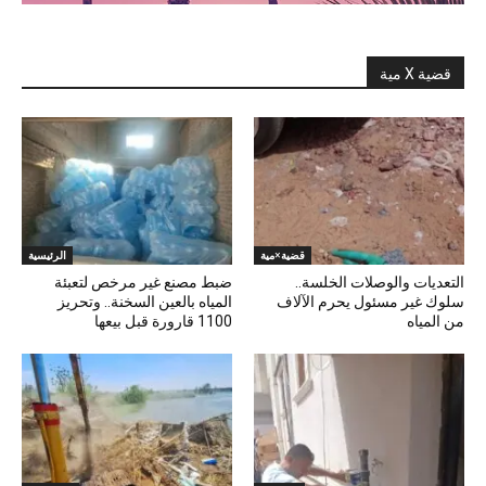
قضية X مية
قضية×مية
الرئيسية
التعديات والوصلات الخلسة..
ضبط مصنع غير مرخص لتعبئة
سلوك غير مسئول يحرم الآلاف
المياه بالعين السخنة.. وتحريز
من المياه
1100 قارورة قبل بيعها