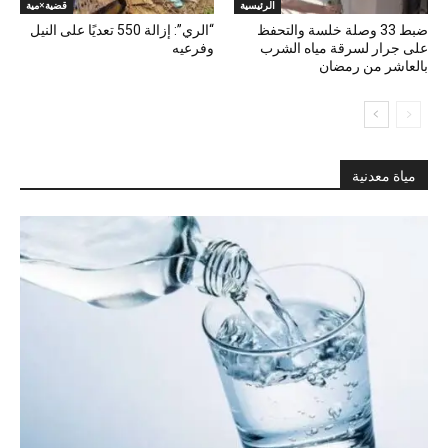
الرئيسية
قضية×مية
ضبط 33 وصلة خلسة والتحفظ
“الري”: إزالة 550 تعديًا على النيل
على جرار لسرقة مياه الشرب
وفرعيه
بالعاشر من رمضان
مياة معدنية