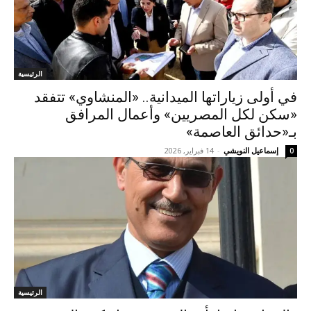
الرئيسية
في أولى زياراتها الميدانية.. «المنشاوي» تتفقد
«سكن لكل المصريين» وأعمال المرافق
بـ«حدائق العاصمة»
إسماعيل النويشي
-
14 فبراير, 2026
0
الرئيسية