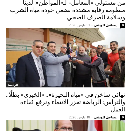
من مسئولي «المعامل» لـ«المواطن»: لدينا
منظومة رقابة مشددة تضمن جودة مياه الشرب
وسلامة الصرف الصحي
إسماعيل النويشي
-
31 مارس, 2026
0
الرئيسية
نهائي ساخن في «مياه البحيرة».. «الخيري» بطلًا..
والتراس: الرياضة تعزز الانتماء وترفع كفاءة
العمل
إسماعيل النويشي
-
18 مارس, 2026
0