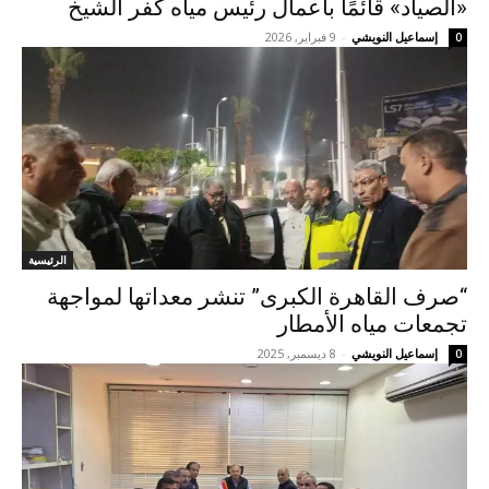
«الصياد» قائمًا بأعمال رئيس مياه كفر الشيخ
إسماعيل النويشي
-
9 فبراير, 2026
0
الرئيسية
“صرف القاهرة الكبرى” تنشر معداتها لمواجهة
تجمعات مياه الأمطار
إسماعيل النويشي
-
8 ديسمبر, 2025
0