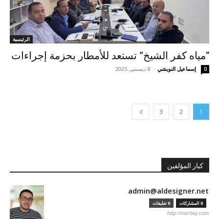
الرئيسية
“مياه كفر الشيخ” تستعد للأمطار بحزمة إجراءات
إسماعيل النويشي
-
8 ديسمبر, 2025
0
3
2
1
كبار المؤلفين
admin@aldesigner.net
0 المشاركات
0 تعليقات
http://merfaq.com