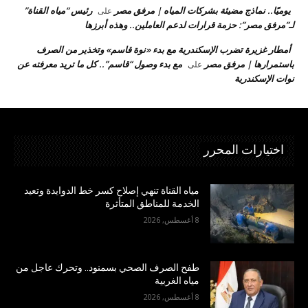
يوميًا.. نماذج مضيئة بشركات المياه | مرفق مصر
رئيس “مياه القناة”
على
لـ”مرفق مصر”: حزمة قرارات لدعم العاملين.. وهذه أبرزها
أمطار غزيرة تضرب الإسكندرية مع بدء «نوة قاسم» وتخذير من الصرف
باستمرارها | مرفق مصر
مع بدء وصول “قاسم”.. كل ما تريد معرفته عن
على
نوات الإسكندرية
اختيارات المحرر
مياه القناة تنهي إصلاح كسر خط الدوايدة وتعيد
الخدمة للمناطق المتأثرة
8 أغسطس, 2026
طفح الصرف الصحي بسمنود.. وتحرك عاجل من
مياه الغربية
8 أغسطس, 2026