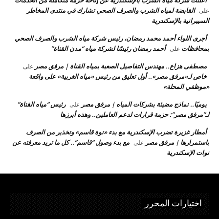
القابضة لمياه الشرب والصرف الصحي تشارك في منتدى المخاطر
على
السيبرانية بالإسكندرية
أجرى اللواء أحمد محمد رمضان، رئيس شركة مياه الشرب والصرف الصحي
بمحافظات
أحمد رمضان رئيسًا لشركة مياه “مدن القناة”
على
مصطفى هزاع.. مهندس التفاصيل الصعبة بمياه القناة | مرفق مصر
على
خاص لـ«مرفق مصر».. أول تعليق من رئيس «مياه الغربية» على واقعة
«موظفي المحلة»
يوميًا.. نماذج مضيئة بشركات المياه | مرفق مصر
رئيس “مياه القناة”
على
لـ”مرفق مصر”: حزمة قرارات لدعم العاملين.. وهذه أبرزها
أمطار غزيرة تضرب الإسكندرية مع بدء «نوة قاسم» وتخذير من الصرف
باستمرارها | مرفق مصر
مع بدء وصول “قاسم”.. كل ما تريد معرفته عن
على
نوات الإسكندرية
اختيارات المحرر