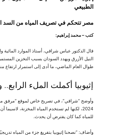
الطبيعي
مصر تتحكم في تصريف المياه من السد العا
كتب – محمد إبراهيم:
قال الدكتور عباس شراقي، أستاذ الموارد المائية و
النيل الأزرق ويهدد السودان بسبب التخزين المستم
طوال العام الماضي، ما أدى إلى استمرار ارتفاع م
إثيوبيا أكملت الملء الرابع.. 
2024، لكنها لم تستخدم المياه المخزنة، لاسيم
للمياه كما كان يفترض أن يحدث.
وأضاف: “نصحنا إثيوبيا بتفريغ جزء من المياه تدريجيً