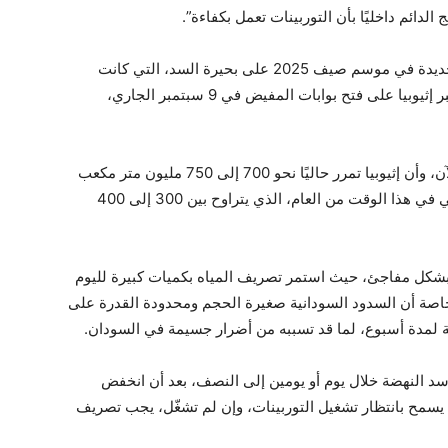
لدائم داخليًا بأن التوربينات تعمل بكفاءة”.
وأشار أستاذ الموارد المائية، إلى أن هطول أمطار جديدة في موسم صيف 2025 على بحيرة السد، التي كانت
ممتلئة بالفعل، أدى إلى زيادة منسوب المياه، ما أجبر إثيوبيا على فتح بوابات المفيض في 9 سبتمبر الجاري،
وأكد “شراقي” أن التوربينات لا تزال متوقفة حتى الآن، وأن إثيوبيا تمرر حاليًا نحو 700 إلى 750 مليون متر مكعب
من المياه يوميًا، وهو أكثر من ضعف المعدل الطبيعي في هذا الوقت من العام، الذي يتراوح بين 300 إلى 400
بشكل مفاجئ، حيث استمر تصريف المياه بكميات كبيرة لليوم
اصة أن السدود السودانية صغيرة الحجم ومحدودة القدرة على
ية لمدة أسبوع، لما قد تسببه من أضرار جسيمة في السودان.
د النهضة خلال يوم أو يومين إلى النصف، بعد أن انخفض
 مكعب، وهو ما يسمح بانتظار تشغيل التوربينات، وإن لم تشغّل، يجب تصريف