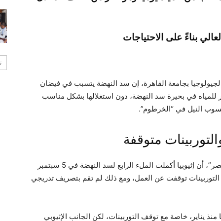
لي بناءً على الاحتياجات
ت
الجيولوجيا بجامعة القاهرة، إن سد النهضة يتسبب في فيضان
ر للمياه في بحيرة سد النهضة، دون استغلالها بشكل مناسب
نسوب النيل في “الخرطوم”.
والتوربينات متوقفة
وأوضح “شراقي”، في تصريح خاص لموقع “مرفق مصر”، أن إثيوبيا أكملت الملء الرابع لسد النهضة في 5 سبتمبر
ا أن التوربينات توقفت عن العمل، ومع ذلك لم تقم بتصريف تدريجي
ا منذ يناير، خاصة مع توقف التوربينات، لكن الجانب الإثيوبي