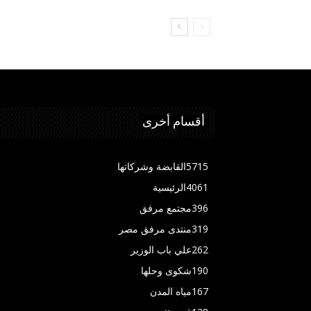
أقسام أخرى
5715
القابضة وشركاتها
4061
الرئيسية
396
مجتمع مرفق
319
منتدى مرفق مصر
262
علي باب الوزير
190
شكوى وحلها
167
مياه المدن