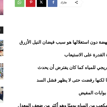
شارك
ا
نهضة دون استغلالها هو سبب فيضان النيل الأزرق
القدرة على الاستيعاب
دريجي للمياه كما كان يفترض أن يحدث
جيًا لكنها رفضت حتى لا يظهر فشل السد
 بوابات المفيض
700 إلى 750 مليون متر مكعب من المياه يوميًا وهو أكثر من ضعف المعدل