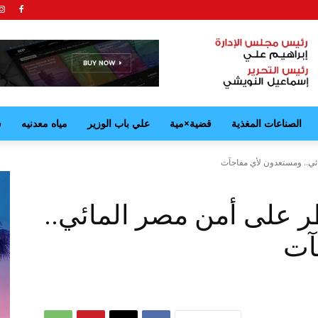
الصناعات المغذية
قضية×مية
علي باب الوزير
مياه معدنيه
ش
ي.. ومستعدون لأي مفاجآت
 على أمن مصر المائي..
آت