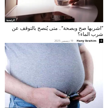
الرئيسية
“اشربها صح وبصحة”.. متى يُنصح بالتوقف عن
شرب الماء؟
Hany Ibrahim
-
19 ديسمبر, 2025
0