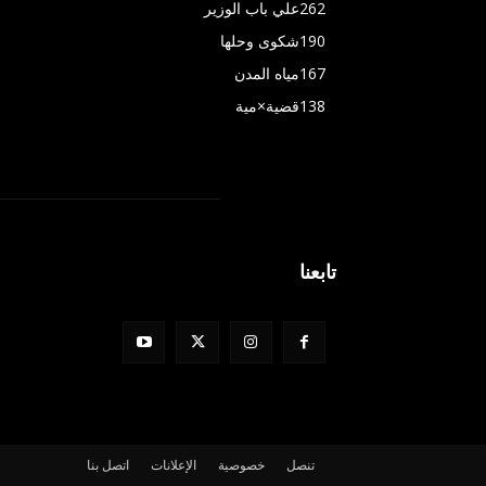
262
علي باب الوزير
190
شكوى وحلها
167
مياه المدن
138
قضية×مية
تابعنا
تنصل
خصوصية
الإعلانات
اتصل بنا