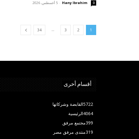
Hany Ibrahim
-
5 أغسطس, 2026
0
...
34
3
2
1
أقسام أخرى
5722
القابضة وشركاتها
4064
الرئيسية
399
مجتمع مرفق
319
منتدى مرفق مصر