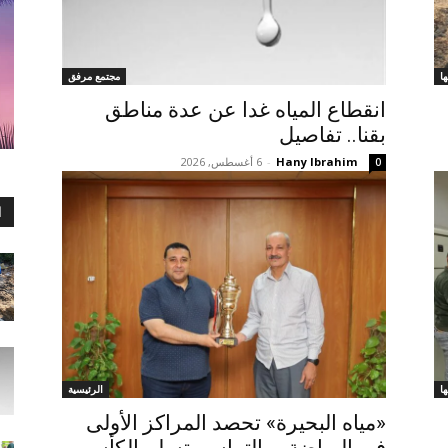
ا
مجتمع مرفق
انقطاع المياه غدا عن عدة مناطق
بقنا.. تفاصيل
Hany Ibrahim
-
6 أغسطس, 2026
0
ا
ا
الرئيسية
«مياه البحيرة» تحصد المراكز الأولى
في الرياضة.. والتراس يتسلم الكأس