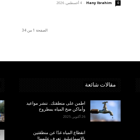
Hany Ibrahim
-
4 أغسطس, 2026
0
الصفحة 1 من 34
مقالات شائعة
اطمن على منطقتك.. ننشر مواعيد
وأماكن ضخ المياه بمطروح
26 أكتوبر, 2025
انقطاع المياه غدًا عن منطقتين
بالإسماعيلية.. تعرف عليهما!