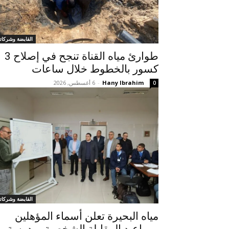
القابضة وشركاته
طوارئ مياه القناة تنجح في إصلاح 3
كسور بالخطوط خلال ساعات
Hany Ibrahim
-
6 أغسطس, 2026
0
القابضة وشركاته
مياه البحيرة تعلن أسماء المؤهلين
ومواعيد المقابلة الشخصية بمدرسة