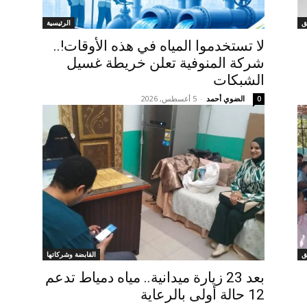
ق
الرئيسية
لا تستخدموا المياه في هذه الأوقات!..
شركة المنوفية تعلن خريطة غسيل
الشبكات
الضوي أحمد
-
5 أغسطس, 2026
0
ق
القابضة وشركاتها
بعد 23 زيارة ميدانية.. مياه دمياط تدعم
12 حالة أولى بالرعاية