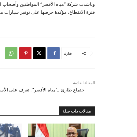
وناشدت شركة “مياه الأقصر” المواطنين وأصحاب الم
فترة الانقطاع، مؤكدة حرصها على توفير سيارات مي
شارك
المقالة القادمة
اجتماع طارئ بـ”مياه الأقصر”.. تعرف على الأس
مقالات ذات صلة