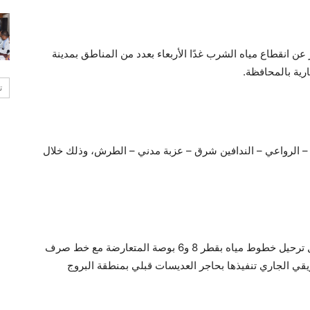
انقطاع مياه الشرب غدًا الأربعاء بعدد من المناطق بمدينة
رية بالمحافظة.
ت
 – الرواعي – الندافين شرق – عزبة مدني – الطرش، وذلك خلال
أوضحت الشركة أن الانقطاع يأتي نتيجة تنفيذ أعمال ترحيل خطوط مياه بقطر 8 و6 بوصة المتعارضة مع خط صرف
 الأفريقي الجاري تنفيذها بحاجر العديسات قبلي بمنطقة البروج