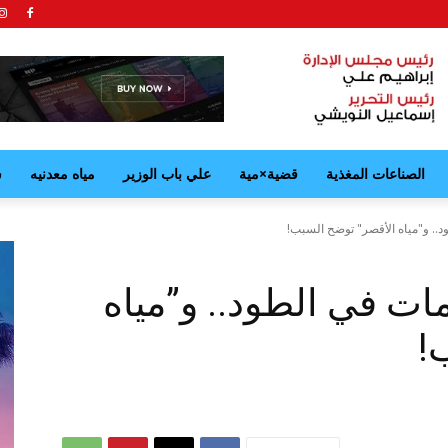
الصناعات المغذية
قضية×مية
علي باب الوزير
مياه معدنيه
ش
ات في الطود.. و”مياه
!