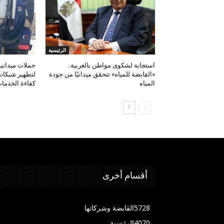
الرئيسية
استجابة لشكوى مواطن بالغربية..
حملات ميدانية
«القابضة للمياه» تتحقق ميدانيًا من جودة
لتطهير شبكات
المياه
كفاءة الخدما
أقسام أخرى
5728
القابضة وشركاتها
4070
الرئيسية