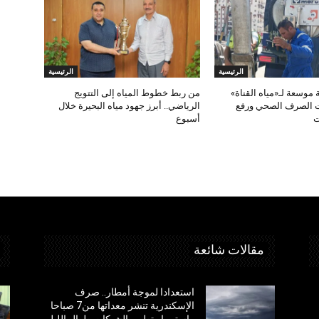
الرئيسية
الرئيسية
 موسعة لـ«مياه القناة»
من ربط خطوط المياه إلى التتويج
 الصرف الصحي ورفع
الرياضي.. أبرز جهود مياه البحيرة خلال
ت
أسبوع
مقالات شائعة
استعدادا لموجة أمطار.. صرف
الإسكندرية تنشر معداتها من7 صباحا