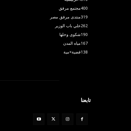
400
مجتمع مرفق
319
منتدى مرفق مصر
262
علي باب الوزير
190
شكوى وحلها
167
مياه المدن
138
قضية×مية
تابعنا