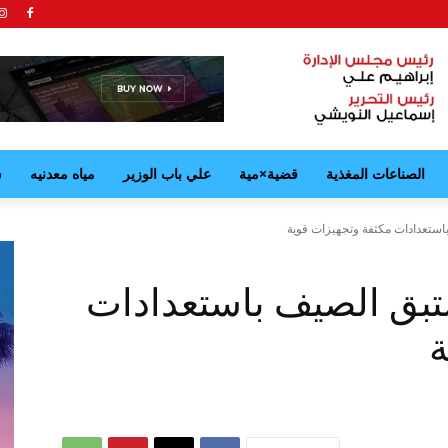
الصناعات المغذية
قضية×مية
علي باب الوزير
مياه معدنيه
ش
استعدادات مكثفة وتجهيزات قوية
تبق الصيف باستعدادات
ة