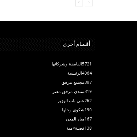
أقسام أخرى
5721
القابضة وشركاتها
4064
الرئيسية
397
مجتمع مرفق
319
منتدى مرفق مصر
262
علي باب الوزير
190
شكوى وحلها
167
مياه المدن
138
قضية×مية