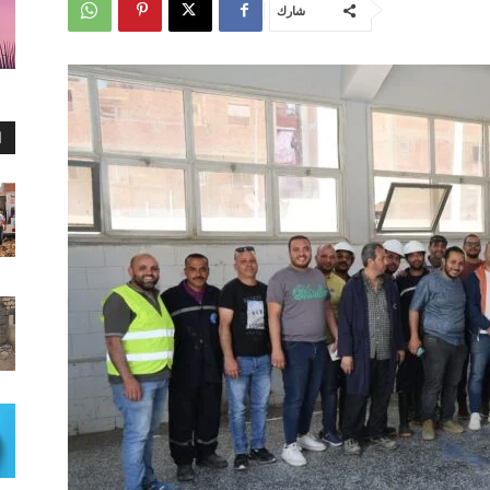
شارك
ا