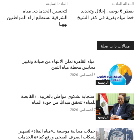
المقالة القادمة
المادة السابقة
بقطر 6 بوصة.. إحلال وتجديد
لتحسين الخدمات.. مياه
خط مياه بقرية في كفر الشيخ
الشرقية تستطلع آراء المواطنين
بههيا
مقالات ذات صلة
مياه القاهرة تعلن الانتهاء من صيانة وتغيير
محابس محطة مياه التبين
8 أغسطس, 2026
الرئيسية
استجابة لشكوى مواطن بالغربية.. «القابضة
للمياه» تتحقق ميدانيًا من جودة المياه
7 أغسطس, 2026
الرئيسية
حملات ميدانية موسعة لـ«مياه القناة» لتطهير
شبكات الصرف الصحي ورفع كفاءة الخدمات