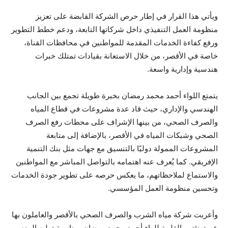
ويأتي هذا القرار في إطار حرص الشركة القابضة على تعزيز
منظومة العمل التنفيذي داخل شركاتها التابعة، ودعم خطط التطوير
ورفع كفاءة الخدمات المقدمة للمواطنين في محافظات القناة،
خاصة في الأقصر، من خلال الاستعانة بقيادات تمتلك خبرات
هندسية وإدارية واسعة.
يتمتع اللواء أحمد محمد رمضان بخبرة طويلة تجمع بين الجانب
الهندسي والإداري، حيث قاد عدة مشروعات في قطاع المياه
والصرف الصحي، من بينها الإشراف على محطات رفع الصرف
الصحي وشبكات المياه في الأقصر، بالإضافة إلى متابعة
المشروعات الممولة دوليًا بالتنسيق مع جهات مثل بنك التنمية
الإفريقي. كما يُعرف عنه اهتمامه بالتواصل المباشر مع المواطنين
والاستماع لملاحظاتهم، ما يعكس حرصه على تطوير جودة الخدمات
وتحسين منظومة العمل المؤسسي.
وأعربت شركة مياه الشرب والصرف الصحي بالأقصر والعاملون بها
عن تهنئتهم القلبية للواء أحمد محمد رمضان بمناسبة توليه المنصب