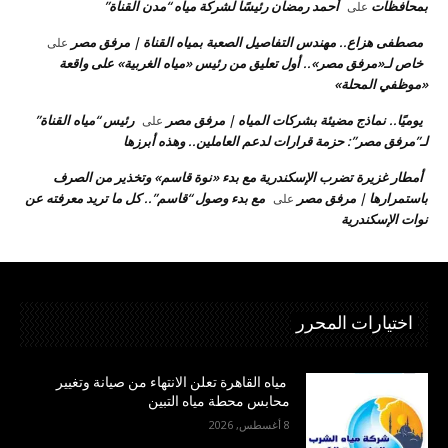
بمحافظات
أحمد رمضان رئيسًا لشركة مياه “مدن القناة”
على
مصطفى هزاع.. مهندس التفاصيل الصعبة بمياه القناة | مرفق مصر
على
خاص لـ«مرفق مصر».. أول تعليق من رئيس «مياه الغربية» على واقعة
«موظفي المحلة»
يوميًا.. نماذج مضيئة بشركات المياه | مرفق مصر
رئيس “مياه القناة”
على
لـ”مرفق مصر”: حزمة قرارات لدعم العاملين.. وهذه أبرزها
أمطار غزيرة تضرب الإسكندرية مع بدء «نوة قاسم» وتخذير من الصرف
باستمرارها | مرفق مصر
مع بدء وصول “قاسم”.. كل ما تريد معرفته عن
على
نوات الإسكندرية
اختيارات المحرر
مياه القاهرة تعلن الانتهاء من صيانة وتغيير
محابس محطة مياه التبين
8 أغسطس, 2026