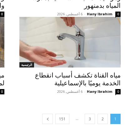
المياه بدمنهور
وا
Hany Ibrahim
-
6 أغسطس, 2026
0
0
الرئيسية
مياه القناة تكشف أسباب انقطاع
مي
الخدمة يوميًا بالإسماعيلية
لم
Hany Ibrahim
-
6 أغسطس, 2026
0
0
...
151
3
2
1