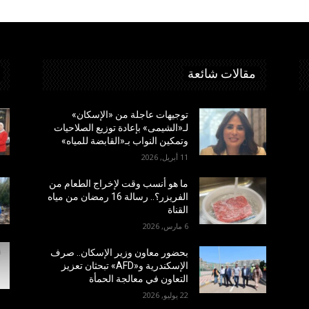
مقالات شائعة
توجيهات عاجلة من «الإسكان»
لـ«الشيمى» بإعادة توزيع الصلاحيات
وتمكين النواب بـ«القابضة للمياه»
11 أبريل, 2026
ما هو أنسب وقت لإخراج الطعام من
الفريزر؟.. رسالة 16 رمضان من مياه
القناة
6 مارس, 2026
بحضور معاون وزير الإسكان.. صرف
الإسكندرية و«AFD» تبحثان تعزيز
التعاون في معالجة الحمأة
22 يوليو, 2026