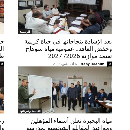
الرئيسية
بعد الإشادة بنجاحاتها في حياة كريمة
خل
وخفض الفاقد.. عمومية مياه سوهاج
ال
تعتمد موازنة 2026/ 2027
طف
Hany Ibrahim
-
6 أغسطس, 2026
0
0
القابضة وشركاتها
مياه البحيرة تعلن أسماء المؤهلين
رئ
ومواعيد المقابلة الشخصية بمدرسة
وا