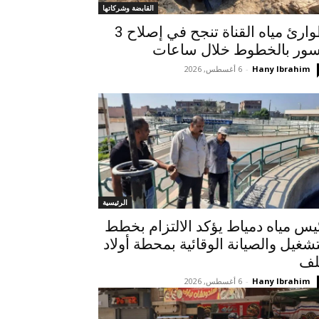
القابضة وشركاتها
طوارئ مياه القناة تنجح في إصلاح 3
ور بالخطوط خلال ساعات
Hany Ibrahim
-
6 أغسطس, 2026
الرئيسية
يس مياه دمياط يؤكد الالتزام بخطط
تشغيل والصيانة الوقائية بمحطة أولاد
لف
Hany Ibrahim
-
6 أغسطس, 2026