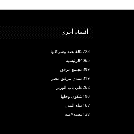
أقسام أخرى
5723
القابضة وشركاتها
4065
الرئيسية
399
مجتمع مرفق
319
منتدى مرفق مصر
262
علي باب الوزير
190
شكوى وحلها
167
مياه المدن
138
قضية×مية