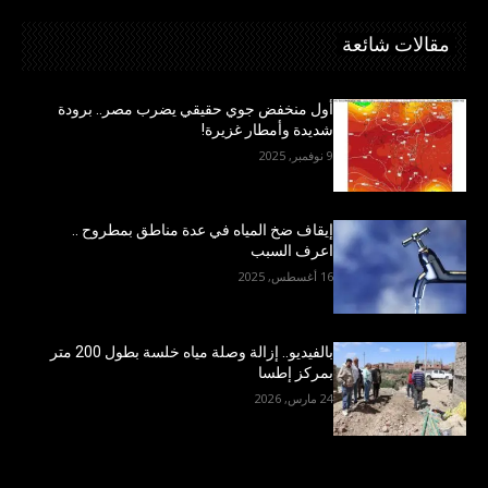
مقالات شائعة
أول منخفض جوي حقيقي يضرب مصر.. برودة
شديدة وأمطار غزيرة!
9 نوفمبر, 2025
إيقاف ضخ المياه في عدة مناطق بمطروح ..
اعرف السبب
16 أغسطس, 2025
بالفيديو.. إزالة وصلة مياه خلسة بطول 200 متر
بمركز إطسا
24 مارس, 2026