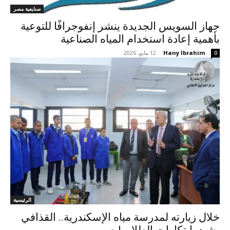
صنايعية مصر
جهاز السويس الجديدة ينشر إنفوجرافًا للتوعية
بأهمية إعادة استخدام المياه الصناعية
Hany Ibrahim
-
12 مايو, 2026
0
الرئيسية
خلال زيارته لمدرسة مياه الإسكندرية.. القذافي
يشيد بابتكارات الطلاب| صور