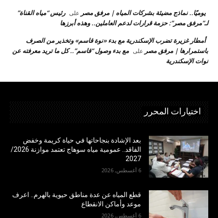
يوميًا.. نماذج مضيئة بشركات المياه | مرفق مصر
رئيس “مياه القناة”
على
لـ”مرفق مصر”: حزمة قرارات لدعم العاملين.. وهذه أبرزها
أمطار غزيرة تضرب الإسكندرية مع بدء «نوة قاسم» وتخذير من الصرف
باستمرارها | مرفق مصر
مع بدء وصول “قاسم”.. كل ما تريد معرفته عن
على
نوات الإسكندرية
اختيارات المحرر
بعد الإشادة بنجاحاتها في حياة كريمة وخفض
الفاقد.. عمومية مياه سوهاج تعتمد موازنة 2026/
2027
6 أغسطس, 2026
قطع المياه عن عدة مناطق حيوية بالهرم.. اعرف
موعد وأماكن الانقطاع
6 أغسطس, 2026