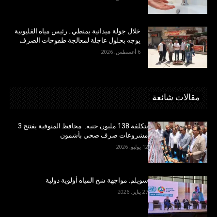
خلال جولة ميدانية بمنطي.. رئيس مياه القليوبية
يوجه بحلول عاجلة لمعالجة طفوحات الصرف
6 أغسطس, 2026
مقالات شائعة
بتكلفة 138 مليون جنيه.. محافظ المنوفية يفتتح 3
مشروعات صرف صحي بأشمون
12 يوليو, 2026
سويلم: مواجهة شح المياه أولوية دولية
27 يناير, 2026