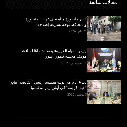
مقالات شائعة
كسر ماسورة مياه بحي غرب المنصورة..
والمحافظ يوجه بسرعة إصلاحه
21 يناير, 2026
رئيس «مياه الغربية» يعقد اجتماعًا لمناقشة
موقف محطة قطور | صور
19 أغسطس, 2025
بعد 4 أيام من توليه منصبه.. رئيس “القابضة” يتابع
“حياة كريمة” في أولى زياراته للمنيا
5 نوفمبر, 2025