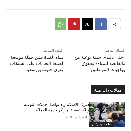
المقالة القادمة
المادة السابقة
«خلي بالك».. حملة توعية من
مياه القناة تشن حملة موسعة
«القابضة للمياه» بحقوق
لضبط التعديات على الشبكات
وواجبات المواطنين
بقرى جنوب بورسعيد
مقالات ذات صلة
صرف الإسكندرية تواصل حملات التوعية
والاستقصاء بمراكز خدمة العملاء
6 أغسطس, 2026
القابضة وشركاتها