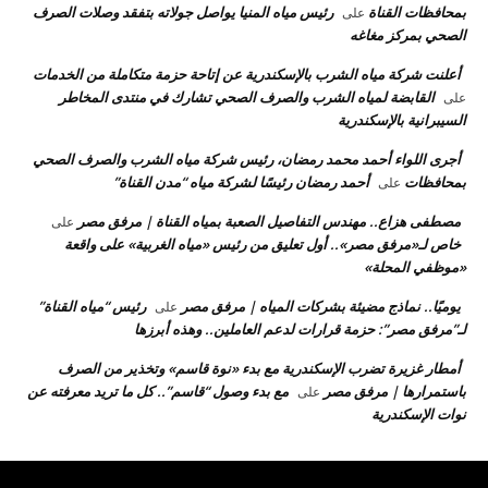
بمحافظات القناة
رئيس مياه المنيا يواصل جولاته بتفقد وصلات الصرف
على
الصحي بمركز مغاغه
أعلنت شركة مياه الشرب بالإسكندرية عن إتاحة حزمة متكاملة من الخدمات
القابضة لمياه الشرب والصرف الصحي تشارك في منتدى المخاطر
على
السيبرانية بالإسكندرية
أجرى اللواء أحمد محمد رمضان، رئيس شركة مياه الشرب والصرف الصحي
بمحافظات
أحمد رمضان رئيسًا لشركة مياه “مدن القناة”
على
مصطفى هزاع.. مهندس التفاصيل الصعبة بمياه القناة | مرفق مصر
على
خاص لـ«مرفق مصر».. أول تعليق من رئيس «مياه الغربية» على واقعة
«موظفي المحلة»
يوميًا.. نماذج مضيئة بشركات المياه | مرفق مصر
رئيس “مياه القناة”
على
لـ”مرفق مصر”: حزمة قرارات لدعم العاملين.. وهذه أبرزها
أمطار غزيرة تضرب الإسكندرية مع بدء «نوة قاسم» وتخذير من الصرف
باستمرارها | مرفق مصر
مع بدء وصول “قاسم”.. كل ما تريد معرفته عن
على
نوات الإسكندرية