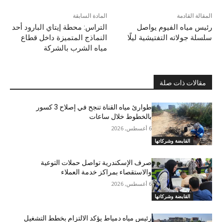
المقالة القادمة
المادة السابقة
رئيس مياه الفيوم يواصل
التراس: محطة إيتاي البارود أحد
سلسلة جولاته التفتيشية ليلًا
النماذج المتميزة داخل قطاع
مياه الشرب بالشركة
مقالات ذات صلة
طوارئ مياه القناة تنجح في إصلاح 3 كسور
بالخطوط خلال ساعات
6 أغسطس, 2026
القابضة وشركاتها
صرف الإسكندرية تواصل حملات التوعية
والاستقصاء بمراكز خدمة العملاء
6 أغسطس, 2026
القابضة وشركاتها
رئيس مياه دمياط يؤكد الالتزام بخطط التشغيل