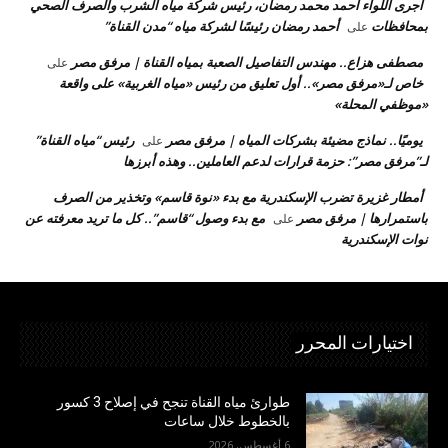
أجرى اللواء أحمد محمد رمضان، رئيس شركة مياه الشرب والصرف الصحي
بمحافظات
أحمد رمضان رئيسًا لشركة مياه “مدن القناة”
على
مصطفى هزاع.. مهندس التفاصيل الصعبة بمياه القناة | مرفق مصر
على
خاص لـ«مرفق مصر».. أول تعليق من رئيس «مياه الغربية» على واقعة
«موظفي المحلة»
يوميًا.. نماذج مضيئة بشركات المياه | مرفق مصر
رئيس “مياه القناة”
على
لـ”مرفق مصر”: حزمة قرارات لدعم العاملين.. وهذه أبرزها
أمطار غزيرة تضرب الإسكندرية مع بدء «نوة قاسم» وتخذير من الصرف
باستمرارها | مرفق مصر
مع بدء وصول “قاسم”.. كل ما تريد معرفته عن
على
نوات الإسكندرية
اختيارات المحرر
طوارئ مياه القناة تنجح في إصلاح 3 كسور
بالخطوط خلال ساعات
6 أغسطس, 2026