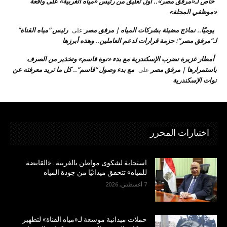
خاص لـ«مرفق مصر».. أول تعليق من رئيس «مياه الغربية» على واقعة
«موظفي المحلة»
يوميًا.. نماذج مضيئة بشركات المياه | مرفق مصر
رئيس “مياه القناة”
على
لـ”مرفق مصر”: حزمة قرارات لدعم العاملين.. وهذه أبرزها
أمطار غزيرة تضرب الإسكندرية مع بدء «نوة قاسم» وتخذير من الصرف
باستمرارها | مرفق مصر
مع بدء وصول “قاسم”.. كل ما تريد معرفته عن
على
نوات الإسكندرية
اختيارات المحرر
استجابة لشكوى مواطن بالغربية.. «القابضة
للمياه» تتحقق ميدانيًا من جودة المياه
7 أغسطس, 2026
حملات ميدانية موسعة لـ«مياه القناة» لتطهير