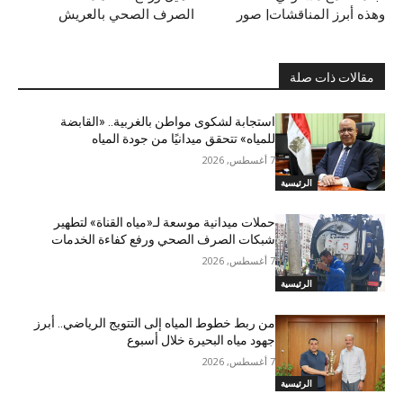
وهذه أبرز المناقشات| صور
الصرف الصحي بالعريش
مقالات ذات صلة
استجابة لشكوى مواطن بالغربية.. «القابضة
للمياه» تتحقق ميدانيًا من جودة المياه
7 أغسطس, 2026
الرئيسية
حملات ميدانية موسعة لـ«مياه القناة» لتطهير
شبكات الصرف الصحي ورفع كفاءة الخدمات
7 أغسطس, 2026
الرئيسية
من ربط خطوط المياه إلى التتويج الرياضي.. أبرز
جهود مياه البحيرة خلال أسبوع
7 أغسطس, 2026
الرئيسية