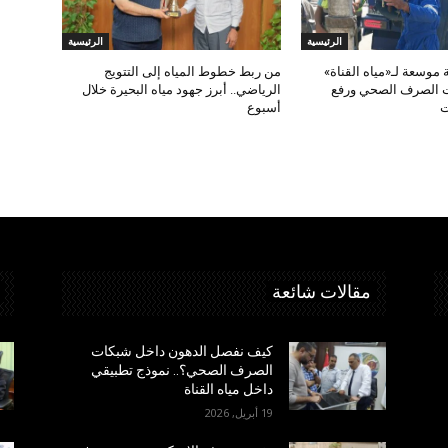
الرئيسية
الرئيسية
 موسعة لـ«مياه القناة»
من ربط خطوط المياه إلى التتويج
 الصرف الصحي ورفع
الرياضي.. أبرز جهود مياه البحيرة خلال
ت
أسبوع
مقالات شائعة
كيف نفصل الدهون داخل شبكات
الصرف الصحي؟.. نموذج تطبيقي
داخل مياه القناة
19 أبريل, 2026