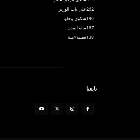
262
علي باب الوزير
190
شكوى وحلها
167
مياه المدن
138
قضية×مية
تابعنا