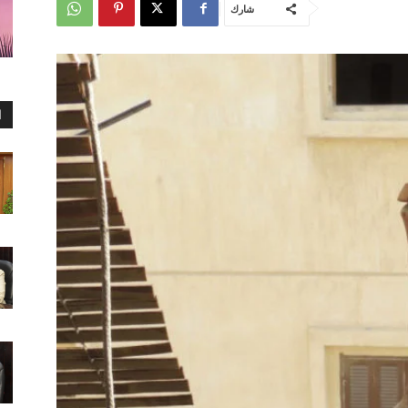
شارك
ا