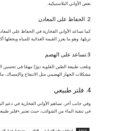
بعض الأواني البلاستيكية.
2. الحفاظ على المعادن
كما تساعد الأواني الفخارية في الحفاظ على المعادن 
تزيلها، وهو ما يعزز القيمة الغذائية للمياه ويجعلها أ
3.تساعد على الهضم
وتلعب طبيعة الطين القلوية دورًا مهمًا في تحسين
مشكلات الجهاز الهضمي مثل الانتفاخ والإمساك، ما يجع
4. فلتر طبيعي
وفي جانب آخر، تساهم الأواني الفخارية في دعم الم
في تنقية الماء من الشوائب، حيث تعتبر «فلتر طبيعي» لت
TAGS
ارتفاع درجات الحرارة
القلة
بدء دخول فصل الص