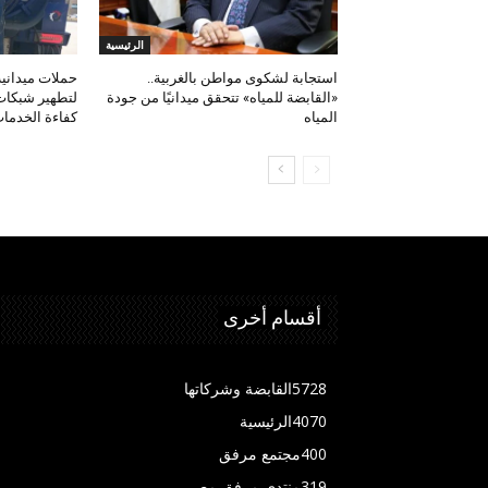
الرئيسية
استجابة لشكوى مواطن بالغربية..
حملات ميدانية
«القابضة للمياه» تتحقق ميدانيًا من جودة
لتطهير شبكات
المياه
كفاءة الخدما
أقسام أخرى
5728
القابضة وشركاتها
4070
الرئيسية
400
مجتمع مرفق
319
منتدى مرفق مصر