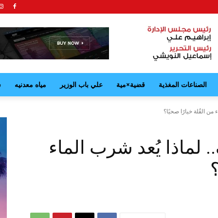
الصناعات المغذية
قضية×مية
علي باب الوزير
مياه معدنيه
ش
من القُلة خيارًا صحيًا؟
 لماذا يُعد شرب الماء
؟