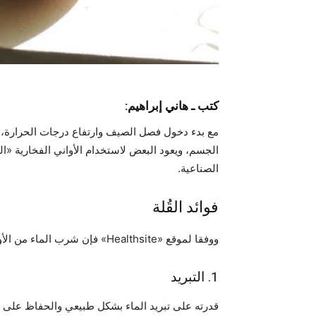
كتب ـ هاني إبراهيم:
مع بدء دخول فصل الصيف وارتفاع درجات الحرارة،
الجسم، ويعود البعض لاستخدام الأواني الفخارية «الق
الصناعية.
فوائد القُلة
ووفقا لموقع «Healthsite» فإن شرب الماء من الأواني الفخارية أو القُلة يحمل عدة فوائد صحية، أبرزها:
1. التبريد
قدرته على تبريد الماء بشكل طبيعي والحفاظ على د