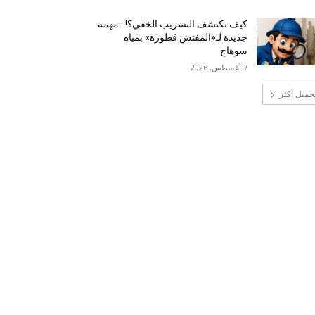
كيف تكتشف التسريب الخفي؟!.. مهمة
جديدة لـ«المفتش قطورة» بمياه
سوهاج
7 أغسطس, 2026
حميل أكثر