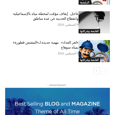
الرئيسية
عاجل.. إيقاف مؤقت لمحطة مياه بالإسماعيلية
وانقطاع الخدمة عن عدة مناطق
9 أغسطس, 2026
القابضة وشركاتها
«لغز العداد».. مهمة جديدة لـ«المفتش قطورة»
بمياه سوهاج
9 أغسطس, 2026
القابضة وشركاتها
- Advertisment -