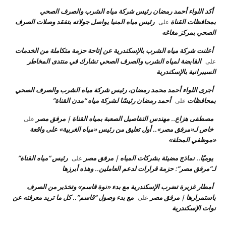
أكد اللواء أحمد رمضان رئيس شركة مياه الشرب والصرف الصحي
بمحافظات القناة
رئيس مياه المنيا يواصل جولاته بتفقد وصلات الصرف
على
الصحي بمركز مغاغه
أعلنت شركة مياه الشرب بالإسكندرية عن إتاحة حزمة متكاملة من الخدمات
القابضة لمياه الشرب والصرف الصحي تشارك في منتدى المخاطر
على
السيبرانية بالإسكندرية
أجرى اللواء أحمد محمد رمضان، رئيس شركة مياه الشرب والصرف الصحي
بمحافظات
أحمد رمضان رئيسًا لشركة مياه “مدن القناة”
على
مصطفى هزاع.. مهندس التفاصيل الصعبة بمياه القناة | مرفق مصر
على
خاص لـ«مرفق مصر».. أول تعليق من رئيس «مياه الغربية» على واقعة
«موظفي المحلة»
يوميًا.. نماذج مضيئة بشركات المياه | مرفق مصر
رئيس “مياه القناة”
على
لـ”مرفق مصر”: حزمة قرارات لدعم العاملين.. وهذه أبرزها
أمطار غزيرة تضرب الإسكندرية مع بدء «نوة قاسم» وتخذير من الصرف
باستمرارها | مرفق مصر
مع بدء وصول “قاسم”.. كل ما تريد معرفته عن
على
نوات الإسكندرية