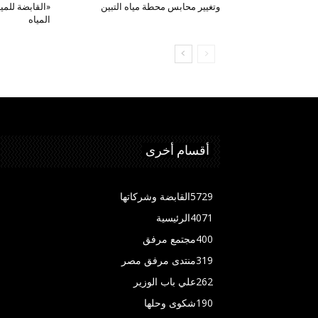
وتغيير محابس محطة مياه التبين
«القابضة للميا
المياه
أقسام أخرى
5729
القابضة وشركاتها
4071
الرئيسية
400
مجتمع مرفق
319
منتدى مرفق مصر
262
علي باب الوزير
190
شكوى وحلها