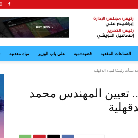
الصناعات المغذية
قضية×مية
علي باب الوزير
مياه معدنيه
ش
د نشأت رئيسًا لمياه الدقهلية
.. تعيين المهندس محمد
دقهلية