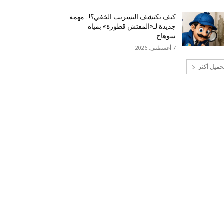
كيف تكتشف التسريب الخفي؟!.. مهمة
جديدة لـ«المفتش قطورة» بمياه
سوهاج
7 أغسطس, 2026
حميل أكثر