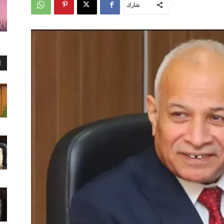
شارك
ا