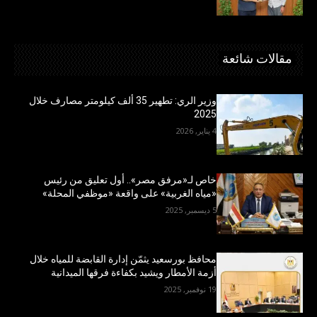
مقالات شائعة
وزير الري: تطهير 35 ألف كيلومتر مصارف خلال
2025
4 يناير, 2026
خاص لـ«مرفق مصر».. أول تعليق من رئيس
«مياه الغربية» على واقعة «موظفي المحلة»
5 ديسمبر, 2025
محافظ بورسعيد يثمّن إدارة القابضة للمياه خلال
أزمة الأمطار ويشيد بكفاءة فرقها الميدانية
19 نوفمبر, 2025