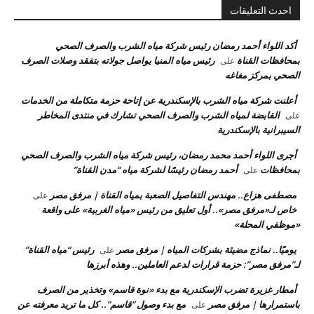
احدث التعليقات
أكد اللواء أحمد رمضان رئيس شركة مياه الشرب والصرف الصحي
بمحافظات القناة
رئيس مياه المنيا يواصل جولاته بتفقد وصلات الصرف
على
الصحي بمركز مغاغه
أعلنت شركة مياه الشرب بالإسكندرية عن إتاحة حزمة متكاملة من الخدمات
القابضة لمياه الشرب والصرف الصحي تشارك في منتدى المخاطر
على
السيبرانية بالإسكندرية
أجرى اللواء أحمد محمد رمضان، رئيس شركة مياه الشرب والصرف الصحي
بمحافظات
أحمد رمضان رئيسًا لشركة مياه “مدن القناة”
على
مصطفى هزاع.. مهندس التفاصيل الصعبة بمياه القناة | مرفق مصر
على
خاص لـ«مرفق مصر».. أول تعليق من رئيس «مياه الغربية» على واقعة
«موظفي المحلة»
يوميًا.. نماذج مضيئة بشركات المياه | مرفق مصر
رئيس “مياه القناة”
على
لـ”مرفق مصر”: حزمة قرارات لدعم العاملين.. وهذه أبرزها
أمطار غزيرة تضرب الإسكندرية مع بدء «نوة قاسم» وتخذير من الصرف
باستمرارها | مرفق مصر
مع بدء وصول “قاسم”.. كل ما تريد معرفته عن
على