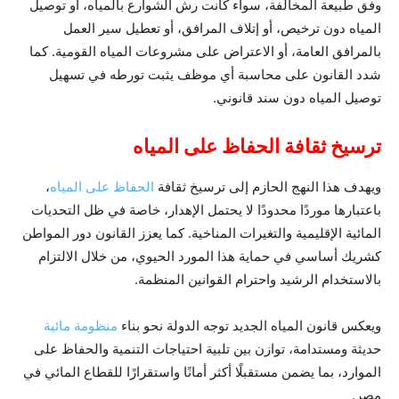
وفق طبيعة المخالفة، سواء كانت رش الشوارع بالمياه، أو توصيل
المياه دون ترخيص، أو إتلاف المرافق، أو تعطيل سير العمل
بالمرافق العامة، أو الاعتراض على مشروعات المياه القومية. كما
شدد القانون على محاسبة أي موظف يثبت تورطه في تسهيل
توصيل المياه دون سند قانوني.
ترسيخ ثقافة الحفاظ على المياه
ويهدف هذا النهج الحازم إلى ترسيخ ثقافة
الحفاظ على المياه
،
باعتبارها موردًا محدودًا لا يحتمل الإهدار، خاصة في ظل التحديات
المائية الإقليمية والتغيرات المناخية. كما يعزز القانون دور المواطن
كشريك أساسي في حماية هذا المورد الحيوي، من خلال الالتزام
بالاستخدام الرشيد واحترام القوانين المنظمة.
ويعكس قانون المياه الجديد توجه الدولة نحو بناء
منظومة مائية
حديثة ومستدامة، توازن بين تلبية احتياجات التنمية والحفاظ على
الموارد، بما يضمن مستقبلًا أكثر أمانًا واستقرارًا للقطاع المائي في
مصر.