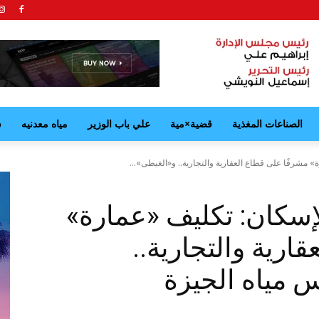
الصناعات المغذية
قضية×مية
علي باب الوزير
مياه معدنيه
ش
 مشرفًا على قطاع العقارية والتجارية.. و«الغيطى»...
إسكان: تكليف «عمارة»
ارية والتجارية..
يس مياه الجيزة