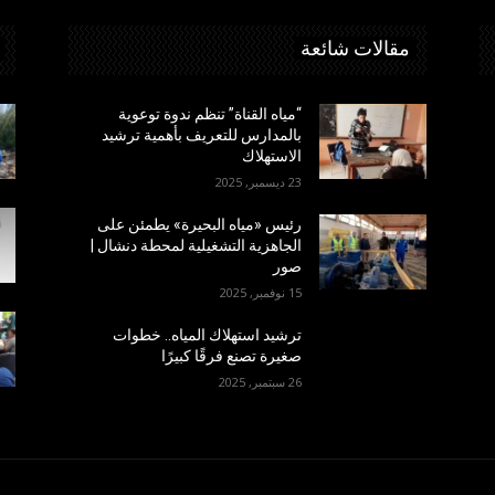
مقالات شائعة
“مياه القناة” تنظم ندوة توعوية
بالمدارس للتعريف بأهمية ترشيد
الاستهلاك
23 ديسمبر, 2025
رئيس «مياه البحيرة» يطمئن على
الجاهزية التشغيلية لمحطة دنشال |
صور
15 نوفمبر, 2025
ترشيد استهلاك المياه.. خطوات
صغيرة تصنع فرقًا كبيرًا
26 سبتمبر, 2025