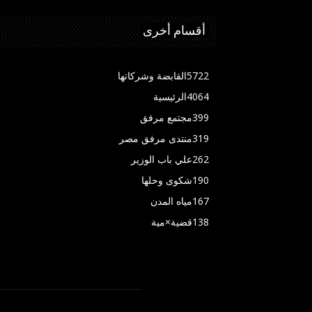
أقسام أخرى
5722
القابضة وشركاتها
4064
الرئيسية
399
مجتمع مرفق
319
منتدى مرفق مصر
262
علي باب الوزير
190
شكوى وحلها
167
مياه المدن
138
قضية×مية