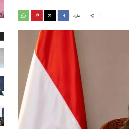
شارك
ا