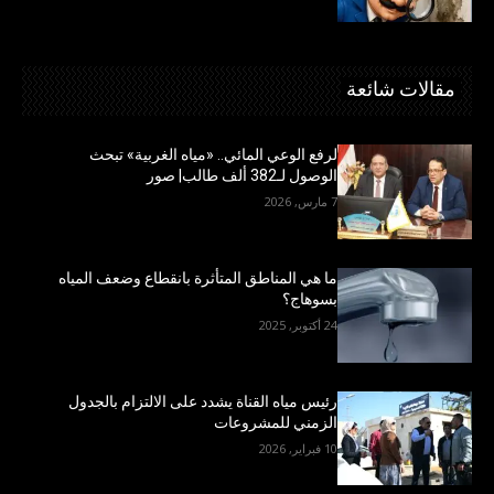
مقالات شائعة
لرفع الوعي المائي.. «مياه الغربية» تبحث
الوصول لـ382 ألف طالب| صور
7 مارس, 2026
ما هي المناطق المتأثرة بانقطاع وضعف المياه
بسوهاج؟
24 أكتوبر, 2025
رئيس مياه القناة يشدد على الالتزام بالجدول
الزمني للمشروعات
10 فبراير, 2026