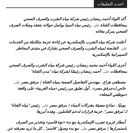
احدث التعليقات
أكد اللواء أحمد رمضان رئيس شركة مياه الشرب والصرف الصحي
بمحافظات القناة
رئيس مياه المنيا يواصل جولاته بتفقد وصلات الصرف
على
الصحي بمركز مغاغه
أعلنت شركة مياه الشرب بالإسكندرية عن إتاحة حزمة متكاملة من الخدمات
القابضة لمياه الشرب والصرف الصحي تشارك في منتدى المخاطر
على
السيبرانية بالإسكندرية
أجرى اللواء أحمد محمد رمضان، رئيس شركة مياه الشرب والصرف الصحي
بمحافظات
أحمد رمضان رئيسًا لشركة مياه “مدن القناة”
على
مصطفى هزاع.. مهندس التفاصيل الصعبة بمياه القناة | مرفق مصر
على
خاص لـ«مرفق مصر».. أول تعليق من رئيس «مياه الغربية» على واقعة
«موظفي المحلة»
يوميًا.. نماذج مضيئة بشركات المياه | مرفق مصر
رئيس “مياه القناة”
على
لـ”مرفق مصر”: حزمة قرارات لدعم العاملين.. وهذه أبرزها
أمطار غزيرة تضرب الإسكندرية مع بدء «نوة قاسم» وتخذير من الصرف
باستمرارها | مرفق مصر
مع بدء وصول “قاسم”.. كل ما تريد معرفته عن
على