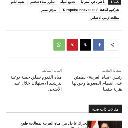
TAGS
باحثون في أستراليا
تجميع المياه
تطوير طلاء هندسي
تقنية النانو
شركتهم الناشئة "Dewpoint Innovations"
مرفق مصر
معالجة أزمتي الاحتباس
المقالة القادمة
المادة السابقة
رئيس «مياه الغربية» يطمئن
مياه الفيوم تطلق حملة توعية
على انتظام الضغوط وجودتها
لترشيد الاستهلاك خلال عيد
بقرية بلقينا
الأضحى
مقالات ذات صلة
تحرك عاجل من مياه الغربية لمعالجة طفح