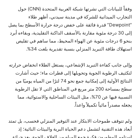
​وفقاً للبيانات التي نشرتها شبكة العربية المتحدة (CNN) حول
التجارب الميدانية للشركة في مدينة سيدني، أظهر طلاء
“Dewpoint” قدرة فائقة على خفض درجة حرارة الأسطح بما يصل
إلى 30 درجة مئوية مقارنة بالأسقف الداكنة التقليدية، وبقاءه أبرد
بنحو 6 درجات مئوية عن الهواء المحيط، مما ساهم في تقليص
استهلاك طاقة التبريد المنزلي بنسبة تقديرية بلغت 34%.
​وإلى جانب كفاءة التبريد الإشعاعي، يستغل الطلاء انخفاض حرارته
لتكثيف الرطوبة الجوية وتحويلها إلى قطرات ماء؛ حيث أشارت
النتائج الأولية إلى إمكانية جمع نحو 74 لترًا من المياه يوميًا من
سطح بمساحة 200 متر مربع في المناطق التي لا تقل الرطوبة
النسبية فيها عن 70%، مثل البيئات الساحلية والاستوائية، مما
يجعله مصدراً مائياً تكميلاً واعداً.
​ولم تتوقف طموحات الابتكار عند التوفير المنزلي فحسب، بل تمتد
أبعاد هذه التقنية لتشمل دعم الحياة البرية والبيئات النائية؛ إذ
استلهم المطورون فكرة جمع المياه من الغلاف الجوي بعد حرائق