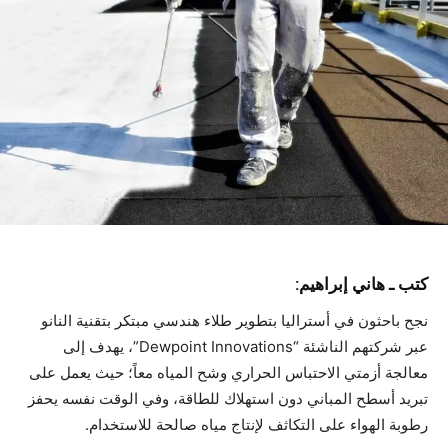
كتب ـ هاني إبراهيم:
​نجح باحثون في أستراليا بتطوير طلاء هندسي مبتكر بتقنية النانو
عبر شركتهم الناشئة “Dewpoint Innovations”، يهدف إلى
معالجة أزمتي الاحتباس الحراري وشح المياه معاً؛ حيث يعمل على
تبريد أسطح المباني دون استهلاك للطاقة، وفي الوقت نفسه يحفز
رطوبة الهواء على التكاثف لإنتاج مياه صالحة للاستخدام.