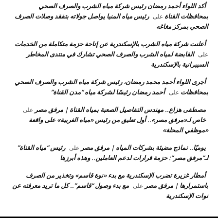
أكد اللواء أحمد رمضان رئيس شركة مياه الشرب والصرف الصحي
بمحافظات القناة
رئيس مياه المنيا يواصل جولاته بتفقد وصلات الصرف
على
الصحي بمركز مغاغه
أعلنت شركة مياه الشرب بالإسكندرية عن إتاحة حزمة متكاملة من الخدمات
القابضة لمياه الشرب والصرف الصحي تشارك في منتدى المخاطر
على
السيبرانية بالإسكندرية
أجرى اللواء أحمد محمد رمضان، رئيس شركة مياه الشرب والصرف الصحي
بمحافظات
أحمد رمضان رئيسًا لشركة مياه “مدن القناة”
على
مصطفى هزاع.. مهندس التفاصيل الصعبة بمياه القناة | مرفق مصر
على
خاص لـ«مرفق مصر».. أول تعليق من رئيس «مياه الغربية» على واقعة
«موظفي المحلة»
يوميًا.. نماذج مضيئة بشركات المياه | مرفق مصر
رئيس “مياه القناة”
على
لـ”مرفق مصر”: حزمة قرارات لدعم العاملين.. وهذه أبرزها
أمطار غزيرة تضرب الإسكندرية مع بدء «نوة قاسم» وتخذير من الصرف
باستمرارها | مرفق مصر
مع بدء وصول “قاسم”.. كل ما تريد معرفته عن
على
نوات الإسكندرية