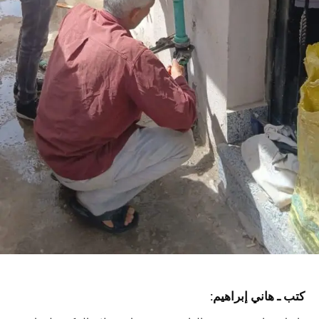
كتب ـ هاني إبراهيم: