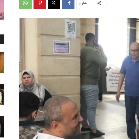
شارك
ا