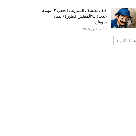
كيف تكتشف التسريب الخفي؟!.. مهمة
جديدة لـ«المفتش قطورة» بمياه
سوهاج
7 أغسطس, 2026
حميل أكثر