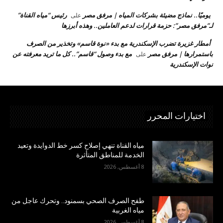
يوميًا.. نماذج مضيئة بشركات المياه | مرفق مصر
رئيس “مياه القناة”
على
لـ”مرفق مصر”: حزمة قرارات لدعم العاملين.. وهذه أبرزها
أمطار غزيرة تضرب الإسكندرية مع بدء «نوة قاسم» وتخذير من الصرف
باستمرارها | مرفق مصر
مع بدء وصول “قاسم”.. كل ما تريد معرفته عن
على
نوات الإسكندرية
اختيارات المحرر
مياه القناة تنهي إصلاح كسر خط الدوايدة وتعيد
الخدمة للمناطق المتأثرة
8 أغسطس, 2026
طفح الصرف الصحي بسمنود.. وتحرك عاجل من
مياه الغربية
8 أغسطس, 2026