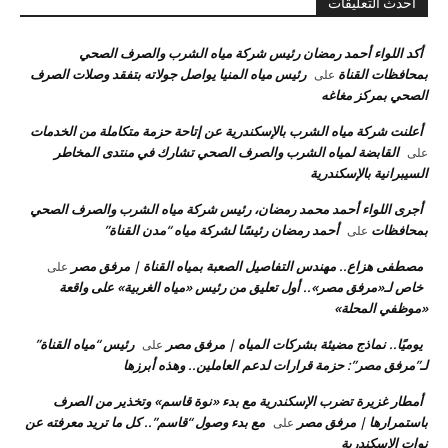
احدث التعليقات
أكد اللواء أحمد رمضان رئيس شركة مياه الشرب والصرف الصحي
بمحافظات القناة
رئيس مياه المنيا يواصل جولاته بتفقد وصلات الصرف
على
الصحي بمركز مغاغه
أعلنت شركة مياه الشرب بالإسكندرية عن إتاحة حزمة متكاملة من الخدمات
القابضة لمياه الشرب والصرف الصحي تشارك في منتدى المخاطر
على
السيبرانية بالإسكندرية
أجرى اللواء أحمد محمد رمضان، رئيس شركة مياه الشرب والصرف الصحي
بمحافظات
أحمد رمضان رئيسًا لشركة مياه “مدن القناة”
على
مصطفى هزاع.. مهندس التفاصيل الصعبة بمياه القناة | مرفق مصر
على
خاص لـ«مرفق مصر».. أول تعليق من رئيس «مياه الغربية» على واقعة
«موظفي المحلة»
يوميًا.. نماذج مضيئة بشركات المياه | مرفق مصر
رئيس “مياه القناة”
على
لـ”مرفق مصر”: حزمة قرارات لدعم العاملين.. وهذه أبرزها
أمطار غزيرة تضرب الإسكندرية مع بدء «نوة قاسم» وتخذير من الصرف
باستمرارها | مرفق مصر
مع بدء وصول “قاسم”.. كل ما تريد معرفته عن
على
نوات الإسكندرية