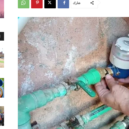
شارك
ا