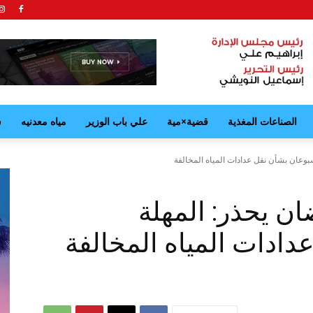
الصناعات المغذية
قضية×مية
علي باب الوزير
مياه معدنيه
ش
بوعان بشأن نقل عدادات المياه المخالفة
ن يحذر: المهلة
ادات المياه المخالفة