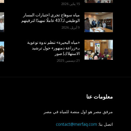
15 يناير, 2026
مياه سوهاج تجري اختبارات المسار
الوظيفي لـ437 عاملًا تمهيدًا لترقيتهم
9 أبريل, 2026
«مياه البحيرة» تنظم ندوة توعوية
بـ«زراعة دمنهور» حول ترشيد
الاستهلاك| صور
21 ديسمبر, 2025
معلومات عنا
مرفق مصر هو اول منصة للمياه في مصر
اتصل بنا:
contact@merfaq.com