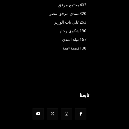
403
مجتمع مرفق
320
منتدى مرفق مصر
263
علي باب الوزير
190
شكوى وحلها
167
مياه المدن
138
قضية×مية
تابعنا