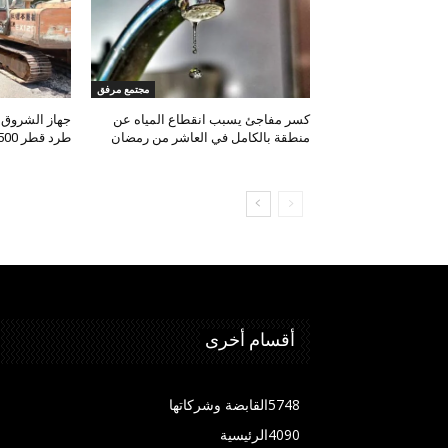
مجتمع مرفق
كسر مفاجئ يسبب انقطاع المياه عن
جهاز الشروق
منطقة بالكامل في العاشر من رمضان
طرد قطر 500مم
أقسام أخرى
5748
القابضة وشركاتها
4090
الرئيسية