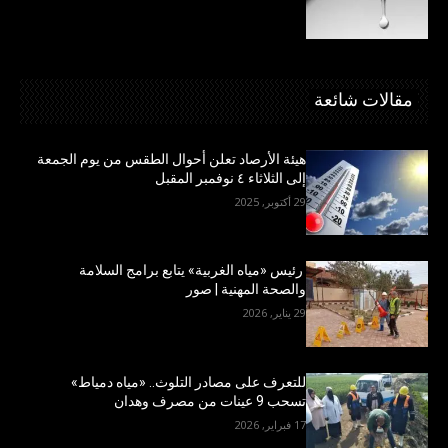
مقالات شائعة
هيئة الأرصاد تعلن أحوال الطقس من يوم الجمعة
إلى الثلاثاء ٤ نوفمبر المقبل
29 أكتوبر, 2025
رئيس «مياه الغربية» يتابع برامج السلامة
والصحة المهنية | صور
29 يناير, 2026
للتعرف على مصادر التلوث.. «مياه دمياط»
تسحب 9 عينات من مصرف وهدان
17 فبراير, 2026