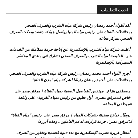
احدث التعليقات
أكد اللواء أحمد رمضان رئيس شركة مياه الشرب والصرف الصحي
بمحافظات القناة
رئيس مياه المنيا يواصل جولاته بتفقد وصلات الصرف
على
الصحي بمركز مغاغه
أعلنت شركة مياه الشرب بالإسكندرية عن إتاحة حزمة متكاملة من الخدمات
القابضة لمياه الشرب والصرف الصحي تشارك في منتدى المخاطر
على
السيبرانية بالإسكندرية
أجرى اللواء أحمد محمد رمضان، رئيس شركة مياه الشرب والصرف الصحي
بمحافظات
أحمد رمضان رئيسًا لشركة مياه “مدن القناة”
على
مصطفى هزاع.. مهندس التفاصيل الصعبة بمياه القناة | مرفق مصر
على
خاص لـ«مرفق مصر».. أول تعليق من رئيس «مياه الغربية» على واقعة
«موظفي المحلة»
يوميًا.. نماذج مضيئة بشركات المياه | مرفق مصر
رئيس “مياه القناة”
على
لـ”مرفق مصر”: حزمة قرارات لدعم العاملين.. وهذه أبرزها
أمطار غزيرة تضرب الإسكندرية مع بدء «نوة قاسم» وتخذير من الصرف