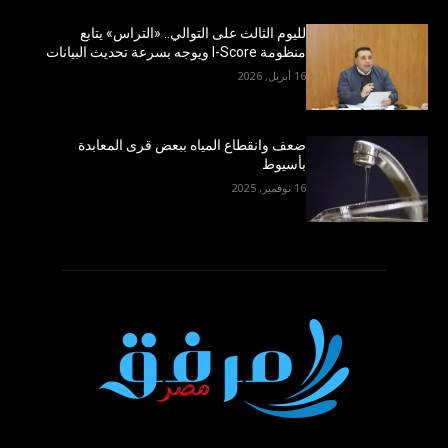
لليوم الثالث على التوالي.. «التراس» يتابع
منظومة I-Score ويوجه بسرعة تحديث البيانات
16 أبريل, 2026
ضعف وانقطاع المياه ببعض قرى المعابدة
بأسيوط
16 نوفمبر, 2025