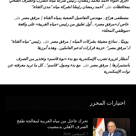
أجرى اللواء أحمد محمد رمضان، رئيس شركة مياه الشرب والصرف الصحي
بمحافظات
أحمد رمضان رئيسًا لشركة مياه “مدن القناة”
على
مصطفى هزاع.. مهندس التفاصيل الصعبة بمياه القناة | مرفق مصر
على
خاص لـ«مرفق مصر».. أول تعليق من رئيس «مياه الغربية» على واقعة
«موظفي المحلة»
يوميًا.. نماذج مضيئة بشركات المياه | مرفق مصر
رئيس “مياه القناة”
على
لـ”مرفق مصر”: حزمة قرارات لدعم العاملين.. وهذه أبرزها
أمطار غزيرة تضرب الإسكندرية مع بدء «نوة قاسم» وتخذير من الصرف
باستمرارها | مرفق مصر
مع بدء وصول “قاسم”.. كل ما تريد معرفته عن
على
نوات الإسكندرية
اختيارات المحرر
تحرك عاجل من مياه الغربية لمعالجة طفح
الصرف الأهلي بدمشيت
7 أغسطس, 2026