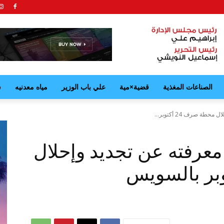
الصناعات المغذية
قضية×مية
علي باب الوزير
مياه معدنيه
ش
طة صرف 24 أكتوبر...
د معرفته عن تجديد وإحلال