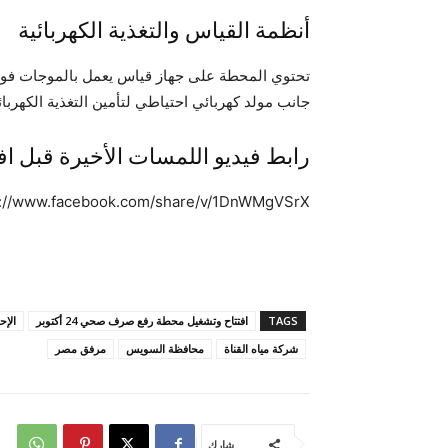
أنظمة القياس والتغذية الكهربائية
تحتوي المحطة على جهاز قياس يعمل بالموجات فو
جانب مولد كهربائي احتياطي لتأمين التغذية الكهربا
رابط فيديو اللمسات الأخيرة قبل افتتاح وتشغي
s://www.facebook.com/share/v/1DnWMgVSrX/
TAGS
افتتاح وتشغيل محطة رفع صرف صحي 24 أكتوبر
الإح
شركة مياه القناة
محافظة السويس
مرفق مصر
شارك