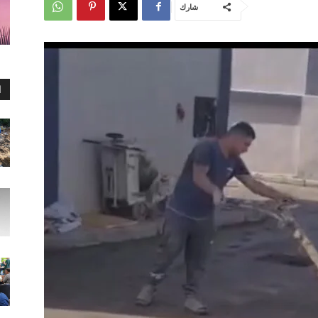
شارك
ا