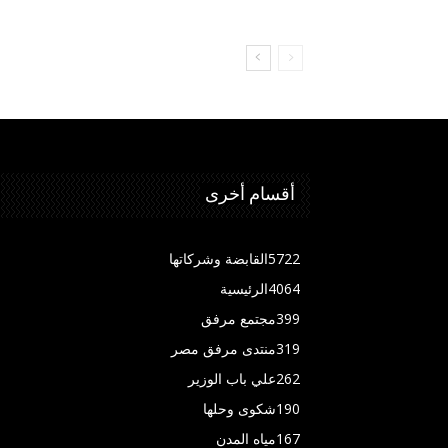
أقسام أخرى
5722
القابضة وشركاتها
4064
الرئيسية
399
مجتمع مرفق
319
منتدى مرفق مصر
262
علي باب الوزير
190
شكوى وحلها
167
مياه المدن