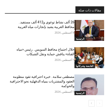
مقالات ذات صلة
26 ألف نشاط توعوي و412 ألف مستفيد..
محافظ الغربية يشيد بإنجازات مياه الغربية
8 أغسطس, 2026
الرئيسية
خلال اجتماع محافظ السويس.. رئيس «مياه
القناة» يناقش حماية ونقل الشبكات
5 أغسطس, 2026
القابضة وشركاتها
مصطفى سلامة.. خبرة احترافية تقود منظومة
العقود والمشتريات بمياه الدقهلية نحو الاحترافية
والحوكمة
5 أغسطس, 2026
الرئيسية