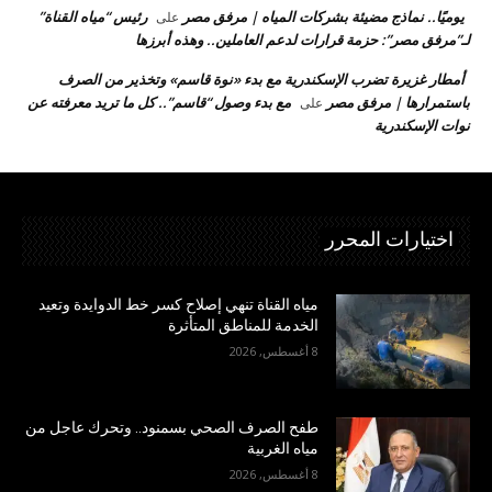
يوميًا.. نماذج مضيئة بشركات المياه | مرفق مصر
رئيس “مياه القناة”
على
لـ”مرفق مصر”: حزمة قرارات لدعم العاملين.. وهذه أبرزها
أمطار غزيرة تضرب الإسكندرية مع بدء «نوة قاسم» وتخذير من الصرف
باستمرارها | مرفق مصر
مع بدء وصول “قاسم”.. كل ما تريد معرفته عن
على
نوات الإسكندرية
اختيارات المحرر
مياه القناة تنهي إصلاح كسر خط الدوايدة وتعيد
الخدمة للمناطق المتأثرة
8 أغسطس, 2026
طفح الصرف الصحي بسمنود.. وتحرك عاجل من
مياه الغربية
8 أغسطس, 2026