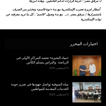
لـ”مرفق مصر”: حزمة قرارات لدعم العاملين.. وهذه أبرزها
أمطار غزيرة تضرب الإسكندرية مع بدء «نوة قاسم» وتخذير من الصرف
باستمرارها | مرفق مصر
مع بدء وصول “قاسم”.. كل ما تريد معرفته عن
على
نوات الإسكندرية
اختيارات المحرر
«مياه البحيرة» تحصد المراكز الأولى في
الرياضة.. والتراس يتسلم الكأس
6 أغسطس, 2026
مياه المنوفية تواصل جهودها في تعزيز جودة
الخدمات المقدمة للمواطنين
6 أغسطس, 2026