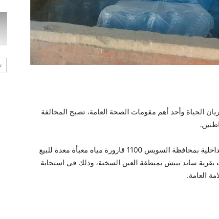
ت
ريان الحياة وأحد أهم مقومات الصحة العامة، تصبح المخالفة
طنين.
في هذا السياق، ضبطت مديرية التموين والتجارة الداخلية بمحافظة السويس 1100 قارورة مياه معبأة معدة للبيع
 بقرية ساند بيتش بمنطقة العين السخنة، وذلك في استجابة
مة العامة.