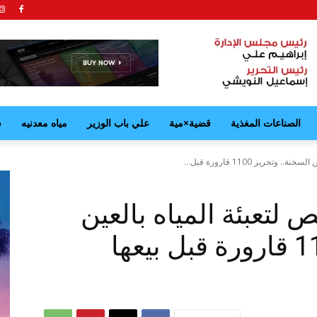
الصناعات المغذية
قضية×مية
علي باب الوزير
مياه معدنيه
ش
حريز 1100 قارورة قبل...
تعبئة المياه بالعين