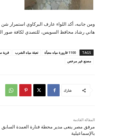
ومن جانبه، أكد اللواء عارف البركاوي استمرار شن ال
هاني رشاد محافظ السويس، للتصدي لكافة صور الغ
TAGS
1100 قارورة مياه معبأة
تعبئة مياه الشرب
قرية س
مصنع غير مرخص
شارك
المقالة القادمة
مرفق مصر ينعى مدير محطة فنارة العمدة السابق
بالإسماعيلية