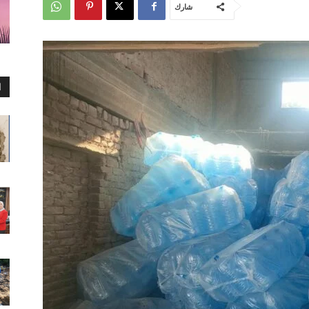
شارك
ا