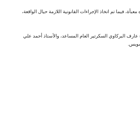
ضبط وتحريز 1100 قارورة مياه معبأة، فيما تم اتخاذ الإجراءات القانونية اللازمة حيال الواقعة،
عارف البركاوي السكرتير العام المساعد، والأستاذ أحمد علي
سويس.