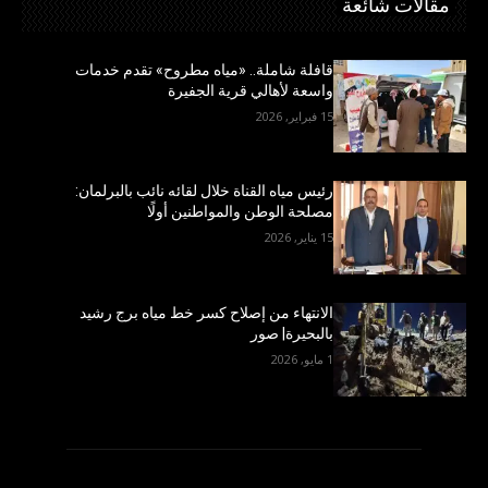
مقالات شائعة
قافلة شاملة.. «مياه مطروح» تقدم خدمات
واسعة لأهالي قرية الجفيرة
15 فبراير, 2026
رئيس مياه القناة خلال لقائه نائب بالبرلمان:
مصلحة الوطن والمواطنين أولًا
15 يناير, 2026
الانتهاء من إصلاح كسر خط مياه برج رشيد
بالبحيرة| صور
1 مايو, 2026