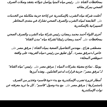
بمحافظات القناة
رئيس مياه المنيا يواصل جولاته بتفقد وصلات الصرف
على
الصحي بمركز مغاغه
أعلنت شركة مياه الشرب بالإسكندرية عن إتاحة حزمة متكاملة من الخدمات
القابضة لمياه الشرب والصرف الصحي تشارك في منتدى المخاطر
على
السيبرانية بالإسكندرية
أجرى اللواء أحمد محمد رمضان، رئيس شركة مياه الشرب والصرف الصحي
بمحافظات
أحمد رمضان رئيسًا لشركة مياه “مدن القناة”
على
مصطفى هزاع.. مهندس التفاصيل الصعبة بمياه القناة | مرفق مصر
على
خاص لـ«مرفق مصر».. أول تعليق من رئيس «مياه الغربية» على واقعة
«موظفي المحلة»
يوميًا.. نماذج مضيئة بشركات المياه | مرفق مصر
رئيس “مياه القناة”
على
لـ”مرفق مصر”: حزمة قرارات لدعم العاملين.. وهذه أبرزها
أمطار غزيرة تضرب الإسكندرية مع بدء «نوة قاسم» وتخذير من الصرف
باستمرارها | مرفق مصر
مع بدء وصول “قاسم”.. كل ما تريد معرفته عن
على
نوات الإسكندرية