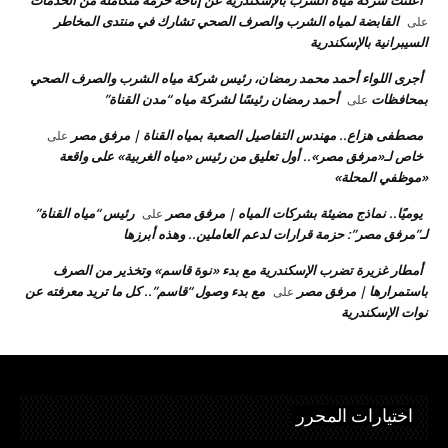
أعلنت شركة مياه الشرب بالإسكندرية عن إتاحة حزمة متكاملة من الخدمات
القابضة لمياه الشرب والصرف الصحي تشارك في منتدى المخاطر
على
السيبرانية بالإسكندرية
أجرى اللواء أحمد محمد رمضان، رئيس شركة مياه الشرب والصرف الصحي
بمحافظات
أحمد رمضان رئيسًا لشركة مياه “مدن القناة”
على
مصطفى هزاع.. مهندس التفاصيل الصعبة بمياه القناة | مرفق مصر
على
خاص لـ«مرفق مصر».. أول تعليق من رئيس «مياه الغربية» على واقعة
«موظفي المحلة»
يوميًا.. نماذج مضيئة بشركات المياه | مرفق مصر
رئيس “مياه القناة”
على
لـ”مرفق مصر”: حزمة قرارات لدعم العاملين.. وهذه أبرزها
أمطار غزيرة تضرب الإسكندرية مع بدء «نوة قاسم» وتخذير من الصرف
باستمرارها | مرفق مصر
مع بدء وصول “قاسم”.. كل ما تريد معرفته عن
على
نوات الإسكندرية
اختيارات المحرر