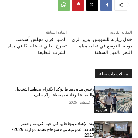
المقالة القادمة
المادة السابقة
خلال زيارته للسويس.. وزير الري
المنيا.. قرى مجلس أسمنت
يوجه بالتوسع في تحلية مياه
تصرخ: نعاني نقصًا حادًا في مياه
البحر بالعين السخنة
الشرب النظيفة
مقالات ذات صلة
رئيس مياه دمياط يؤكد الالتزام بخطط التشغيل
والصيانة الوقائية بمحطة أولاد خلف
6 أغسطس, 2026
الرئيسية
بعد الإشادة بنجاحاتها في حياة كريمة وخفض
الفاقد.. عمومية مياه سوهاج تعتمد موازنة 2026/
2027