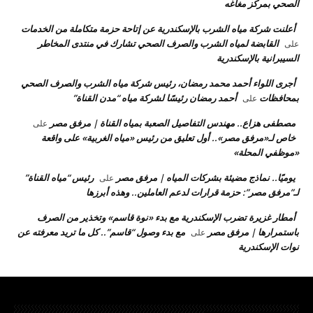
الصحي بمركز مغاغه
أعلنت شركة مياه الشرب بالإسكندرية عن إتاحة حزمة متكاملة من الخدمات
القابضة لمياه الشرب والصرف الصحي تشارك في منتدى المخاطر
على
السيبرانية بالإسكندرية
أجرى اللواء أحمد محمد رمضان، رئيس شركة مياه الشرب والصرف الصحي
بمحافظات
أحمد رمضان رئيسًا لشركة مياه “مدن القناة”
على
مصطفى هزاع.. مهندس التفاصيل الصعبة بمياه القناة | مرفق مصر
على
خاص لـ«مرفق مصر».. أول تعليق من رئيس «مياه الغربية» على واقعة
«موظفي المحلة»
يوميًا.. نماذج مضيئة بشركات المياه | مرفق مصر
رئيس “مياه القناة”
على
لـ”مرفق مصر”: حزمة قرارات لدعم العاملين.. وهذه أبرزها
أمطار غزيرة تضرب الإسكندرية مع بدء «نوة قاسم» وتخذير من الصرف
باستمرارها | مرفق مصر
مع بدء وصول “قاسم”.. كل ما تريد معرفته عن
على
نوات الإسكندرية