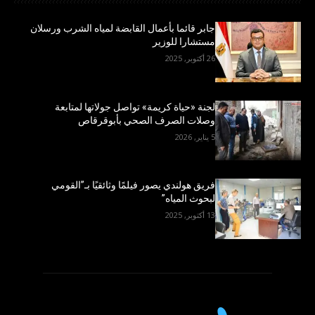
جابر قائما بأعمال القابضة لمياه الشرب ورسلان
مستشارا للوزير
26 أكتوبر, 2025
لجنة «حياة كريمة» تواصل جولاتها لمتابعة
وصلات الصرف الصحي بأبوقرقاص
5 يناير, 2026
فريق هولندي يصور فيلمًا وثائقيًا بـ”القومي
لبحوث المياه”
13 أكتوبر, 2025